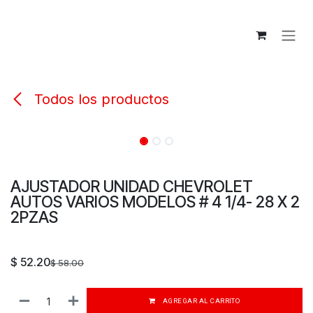
IR AL CONTENIDO
Todos los productos
AJUSTADOR UNIDAD CHEVROLET
AUTOS VARIOS MODELOS # 4 1/4- 28 X 2
2PZAS
$
52.20
$
58.00
AGREGAR AL CARRITO