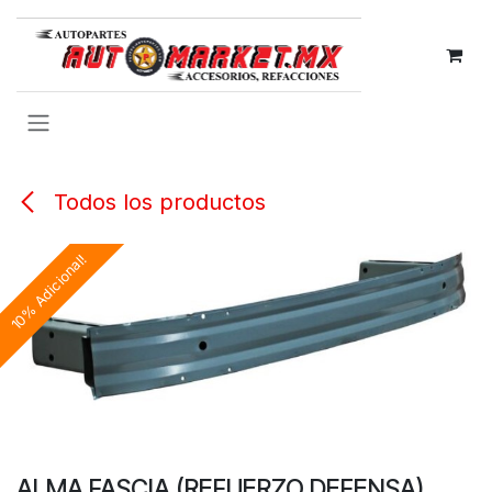
IR AL CONTENIDO
Todos los productos
10% Adicional!
ALMA FASCIA (REFUERZO DEFENSA)