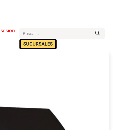
e Ayuda
r sesión
Cita
Empleos
Contáctanos
SUCURSA​​LES