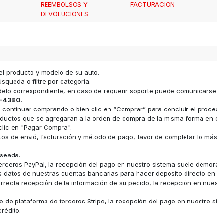
REEMBOLSOS Y
FACTURACION
DEVOLUCIONES
el producto y modelo de su auto.
squeda o filtre por categoría.
odelo correspondiente, en caso de requerir soporte puede comunicars
-4380
.
ara continuar comprando o bien clic en “Comprar” para concluir el proc
s productos que se agregaran a la orden de compra de la misma forma e
clic en "Pagar Compra".
datos de envió, facturación y método de pago, favor de completar lo má
eseada.
erceros PayPal, la recepción del pago en nuestro sistema suele demor
los datos de nuestras cuentas bancarias para hacer deposito directo e
recta recepción de la información de su pedido, la recepción en nue
 de plataforma de terceros Stripe, la recepción del pago en nuestro s
rédito.