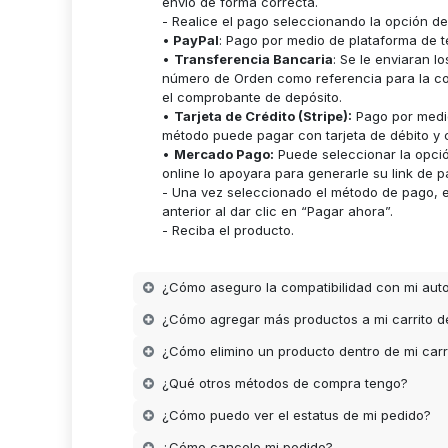
envío de forma correcta.
- Realice el pago seleccionando la opción d
•
PayPal
: Pago por medio de plataforma de t
•
Transferencia Bancaria
: Se le enviaran 
número de Orden como referencia para la cor
el comprobante de depósito.
•
Tarjeta de Crédito (Stripe):
Pago por medio
método puede pagar con tarjeta de débito y c
•
Mercado Pago:
Puede seleccionar la opci
online lo apoyara para generarle su link de p
- Una vez seleccionado el método de pago, es
anterior al dar clic en “Pagar ahora”.
- Reciba el producto.
¿Cómo aseguro la compatibilidad con mi aut
¿Cómo agregar más productos a mi carrito 
¿Cómo elimino un producto dentro de mi carr
¿Qué otros métodos de compra tengo?
¿Cómo puedo ver el estatus de mi pedido?
¿Cómo cancelo mi pedido?