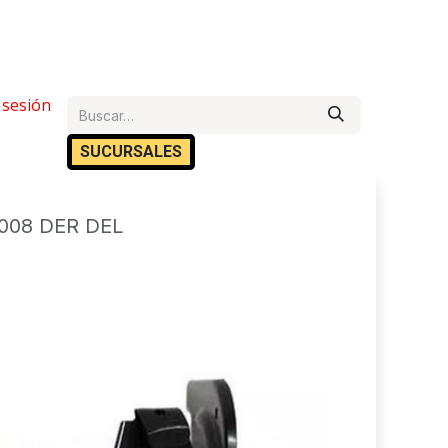
e Ayuda
r sesión
Cita
Empleos
Contáctanos
SUCURSA​​LES
008 DER DEL