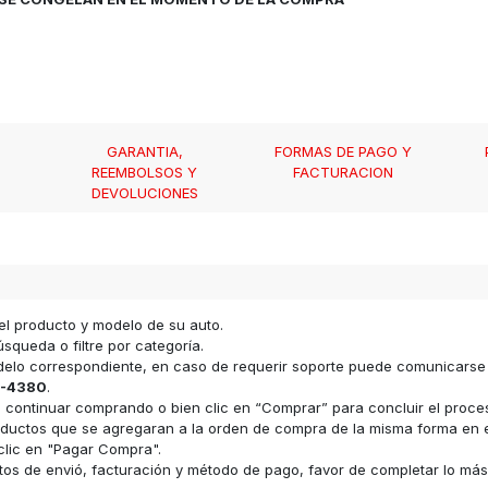
GARANTIA,
FORMAS DE PAGO Y
REEMBOLSOS Y
FACTURACION
DEVOLUCIONES
el producto y modelo de su auto.
squeda o filtre por categoría.
odelo correspondiente, en caso de requerir soporte puede comunicars
-4380
.
ara continuar comprando o bien clic en “Comprar” para concluir el proc
s productos que se agregaran a la orden de compra de la misma forma e
clic en "Pagar Compra".
datos de envió, facturación y método de pago, favor de completar lo má