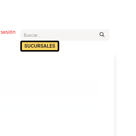
e Ayuda
r sesión
Cita
Empleos
Contáctanos
SUCURSA​​LES