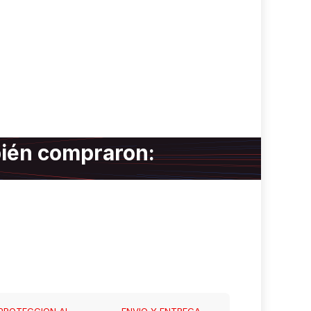
bién compraron:
PROTECCION AL
ENVIO Y ENTREGA