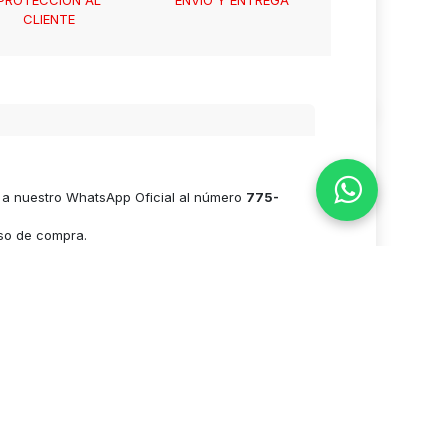
CLIENTE
Valoración
e a nuestro WhatsApp Oficial al número
775-
- El #1
Comercio electrónico de código abierto
eso de compra.
n esta sección se pueden agregar cantidades a
s posible estos campos para poder realizar el
ar no más de 15 min.
n BBVA o Santander es importante agregar el
stro sistema será manual una vez que nos envié
istema suele demorar no más de 15 min, en este