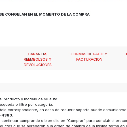
, SE CONGELAN EN EL MOMENTO DE LA COMPRA
GARANTIA,
FORMAS DE PAGO Y
REEMBOLSOS Y
FACTURACION
DEVOLUCIONES
el producto y modelo de su auto.
squeda o filtre por categoría.
odelo correspondiente, en caso de requerir soporte puede comunicars
-4380
.
ara continuar comprando o bien clic en “Comprar” para concluir el proc
s productos que se agregaran a la orden de compra de la misma forma e