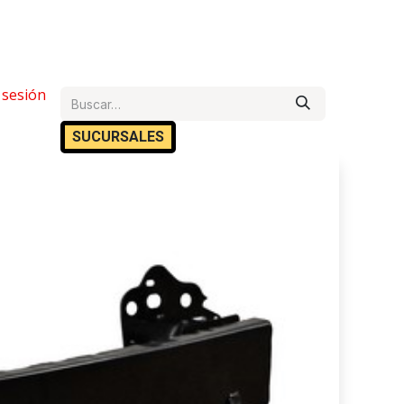
e Ayuda
r sesión
Cita
Empleos
Contáctanos
SUCURSA​​LES