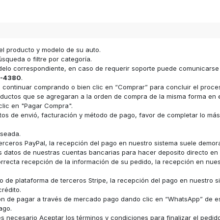
el producto y modelo de su auto.
squeda o filtre por categoría.
odelo correspondiente, en caso de requerir soporte puede comunicars
-4380
.
ara continuar comprando o bien clic en “Comprar” para concluir el proc
s productos que se agregaran a la orden de compra de la misma forma e
clic en "Pagar Compra".
datos de envió, facturación y método de pago, favor de completar lo má
eseada.
erceros PayPal, la recepción del pago en nuestro sistema suele demor
los datos de nuestras cuentas bancarias para hacer deposito directo e
recta recepción de la información de su pedido, la recepción en nue
 de plataforma de terceros Stripe, la recepción del pago en nuestro s
rédito.
ón de pagar a través de mercado pago dando clic en “WhatsApp” de e
ago.
 necesario Aceptar los términos y condiciones para finalizar el pedid