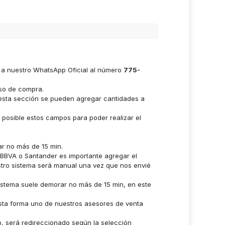
e a nuestro WhatsApp Oficial al número
775-
eso de compra.
n esta sección se pueden agregar cantidades a
s posible estos campos para poder realizar el
ar no más de 15 min.
n BBVA o Santander es importante agregar el
stro sistema será manual una vez que nos envié
istema suele demorar no más de 15 min, en este
sta forma uno de nuestros asesores de venta
o, será redireccionado según la selección