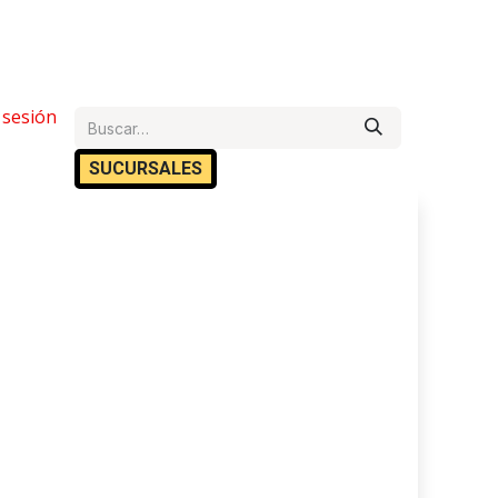
e Ayuda
r sesión
Cita
Empleos
Contáctanos
SUCURSA​​LES