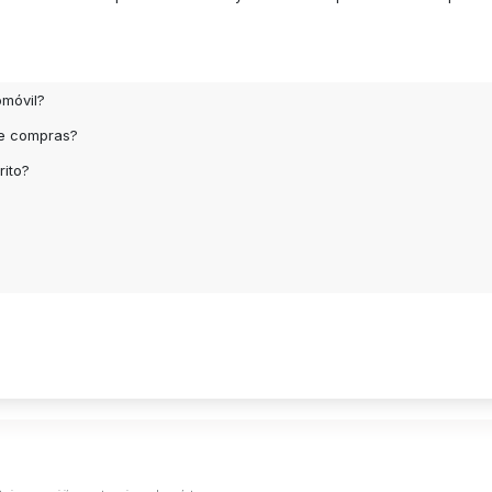
omóvil?
de compras?
rito?