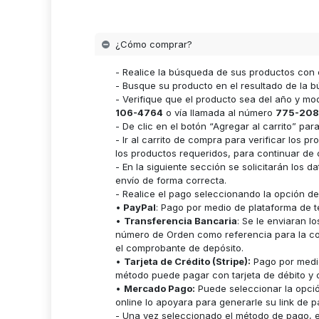
¿Cómo comprar?
- Realice la búsqueda de sus productos con 
- Busque su producto en el resultado de la bú
- Verifique que el producto sea del año y m
106-4764
o vía llamada al número
775-208
- De clic en el botón “Agregar al carrito” p
- Ir al carrito de compra para verificar lo
los productos requeridos, para continuar de 
- En la siguiente sección se solicitarán los 
envío de forma correcta.
- Realice el pago seleccionando la opción d
•
PayPal
: Pago por medio de plataforma de t
•
Transferencia Bancaria
: Se le enviaran 
número de Orden como referencia para la cor
el comprobante de depósito.
•
Tarjeta de Crédito (Stripe):
Pago por medio
método puede pagar con tarjeta de débito y c
•
Mercado Pago:
Puede seleccionar la opci
online lo apoyara para generarle su link de p
- Una vez seleccionado el método de pago, es