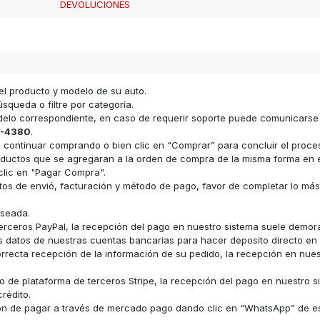
DEVOLUCIONES
el producto y modelo de su auto.
squeda o filtre por categoría.
odelo correspondiente, en caso de requerir soporte puede comunicars
-4380
.
ara continuar comprando o bien clic en “Comprar” para concluir el proc
s productos que se agregaran a la orden de compra de la misma forma e
clic en "Pagar Compra".
datos de envió, facturación y método de pago, favor de completar lo má
eseada.
erceros PayPal, la recepción del pago en nuestro sistema suele demor
los datos de nuestras cuentas bancarias para hacer deposito directo e
recta recepción de la información de su pedido, la recepción en nue
 de plataforma de terceros Stripe, la recepción del pago en nuestro s
rédito.
ón de pagar a través de mercado pago dando clic en “WhatsApp” de e