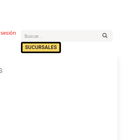
e Ayuda
r sesión
Cita
Empleos
Contáctanos
SUCURSA​​LES
S