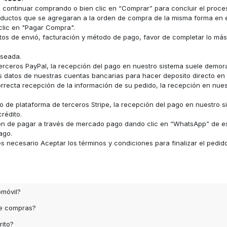
ara continuar comprando o bien clic en “Comprar” para concluir el proc
s productos que se agregaran a la orden de compra de la misma forma e
clic en "Pagar Compra".
datos de envió, facturación y método de pago, favor de completar lo má
eseada.
erceros PayPal, la recepción del pago en nuestro sistema suele demor
los datos de nuestras cuentas bancarias para hacer deposito directo e
recta recepción de la información de su pedido, la recepción en nue
 de plataforma de terceros Stripe, la recepción del pago en nuestro s
rédito.
ón de pagar a través de mercado pago dando clic en “WhatsApp” de e
ago.
 necesario Aceptar los términos y condiciones para finalizar el pedid
omóvil?
de compras?
rito?