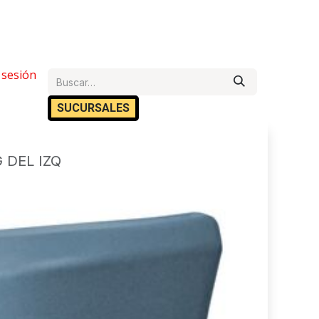
e Ayuda
r sesión
Cita
Empleos
Contáctanos
SUCURSA​​LES
 DEL IZQ