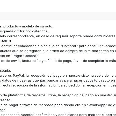
el producto y modelo de su auto.
squeda o filtre por categoría.
odelo correspondiente, en caso de requerir soporte puede comunicars
-4380
.
ara continuar comprando o bien clic en “Comprar” para concluir el proc
s productos que se agregaran a la orden de compra de la misma forma e
clic en "Pagar Compra".
datos de envió, facturación y método de pago, favor de completar lo má
eseada.
erceros PayPal, la recepción del pago en nuestro sistema suele demor
los datos de nuestras cuentas bancarias para hacer deposito directo e
recta recepción de la información de su pedido, la recepción en nue
 de plataforma de terceros Stripe, la recepción del pago en nuestro s
rédito.
ón de pagar a través de mercado pago dando clic en “WhatsApp” de e
ago.
 necesario Aceptar los términos y condiciones para finalizar el pedid