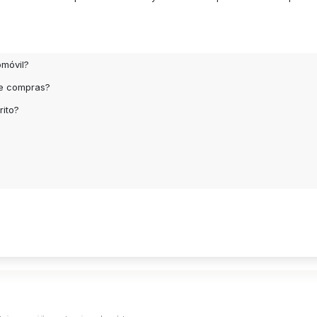
omóvil?
de compras?
rito?