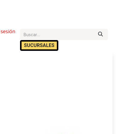
e Ayuda
r sesión
Cita
Empleos
Contáctanos
SUCURSA​​LES