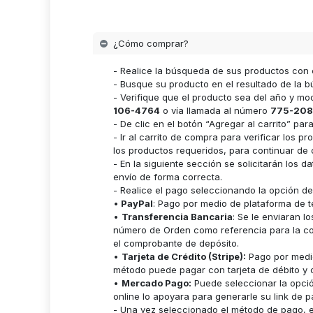
¿Cómo comprar?
- Realice la búsqueda de sus productos con 
- Busque su producto en el resultado de la bú
- Verifique que el producto sea del año y m
106-4764
o vía llamada al número
775-208
- De clic en el botón “Agregar al carrito” p
- Ir al carrito de compra para verificar lo
los productos requeridos, para continuar de 
- En la siguiente sección se solicitarán los 
envío de forma correcta.
- Realice el pago seleccionando la opción d
•
PayPal
: Pago por medio de plataforma de t
•
Transferencia Bancaria
: Se le enviaran 
número de Orden como referencia para la cor
el comprobante de depósito.
•
Tarjeta de Crédito (Stripe):
Pago por medio
método puede pagar con tarjeta de débito y c
•
Mercado Pago:
Puede seleccionar la opci
online lo apoyara para generarle su link de p
- Una vez seleccionado el método de pago, es