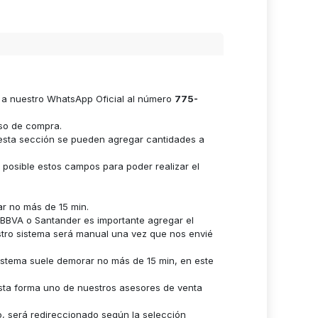
e a nuestro WhatsApp Oficial al número
775-
eso de compra.
n esta sección se pueden agregar cantidades a
s posible estos campos para poder realizar el
ar no más de 15 min.
n BBVA o Santander es importante agregar el
stro sistema será manual una vez que nos envié
istema suele demorar no más de 15 min, en este
sta forma uno de nuestros asesores de venta
o, será redireccionado según la selección