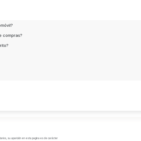
omóvil?
de compras?
rito?
arios, su aparición en esta pagina es de carácter