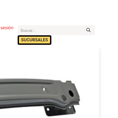
e Ayuda
r sesión
Cita
Empleos
Contáctanos
SUCURSA​​LES