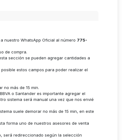
e a nuestro WhatsApp Oficial al número
775-
eso de compra.
n esta sección se pueden agregar cantidades a
s posible estos campos para poder realizar el
ar no más de 15 min.
n BBVA o Santander es importante agregar el
stro sistema será manual una vez que nos envié
istema suele demorar no más de 15 min, en este
sta forma uno de nuestros asesores de venta
o, será redireccionado según la selección