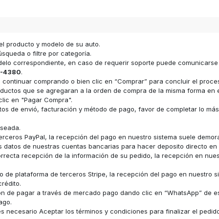
el producto y modelo de su auto.
squeda o filtre por categoría.
odelo correspondiente, en caso de requerir soporte puede comunicars
-4380
.
ara continuar comprando o bien clic en “Comprar” para concluir el proc
s productos que se agregaran a la orden de compra de la misma forma e
clic en "Pagar Compra".
datos de envió, facturación y método de pago, favor de completar lo má
eseada.
erceros PayPal, la recepción del pago en nuestro sistema suele demor
los datos de nuestras cuentas bancarias para hacer deposito directo e
recta recepción de la información de su pedido, la recepción en nue
 de plataforma de terceros Stripe, la recepción del pago en nuestro s
rédito.
ón de pagar a través de mercado pago dando clic en “WhatsApp” de e
ago.
 necesario Aceptar los términos y condiciones para finalizar el pedid