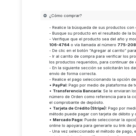
¿Cómo comprar?
- Realice la búsqueda de sus productos con 
- Busque su producto en el resultado de la bú
- Verifique que el producto sea del año y m
106-4764
o vía llamada al número
775-208
- De clic en el botón “Agregar al carrito” p
- Ir al carrito de compra para verificar lo
los productos requeridos, para continuar de 
- En la siguiente sección se solicitarán los 
envío de forma correcta.
- Realice el pago seleccionando la opción d
•
PayPal
: Pago por medio de plataforma de t
•
Transferencia Bancaria
: Se le enviaran 
número de Orden como referencia para la cor
el comprobante de depósito.
•
Tarjeta de Crédito (Stripe):
Pago por medio
método puede pagar con tarjeta de débito y c
•
Mercado Pago:
Puede seleccionar la opci
online lo apoyara para generarle su link de p
- Una vez seleccionado el método de pago, es