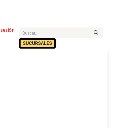
e Ayuda
r sesión
Cita
Empleos
Contáctanos
SUCURSA​​LES