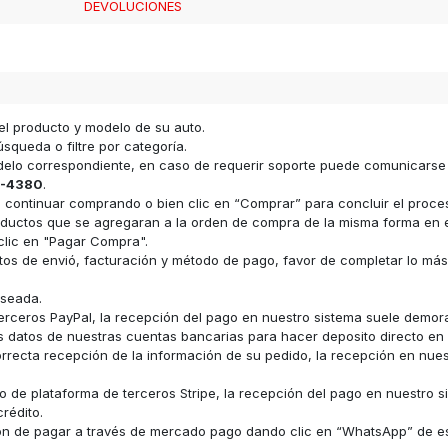
DEVOLUCIONES
el producto y modelo de su auto.
squeda o filtre por categoría.
odelo correspondiente, en caso de requerir soporte puede comunicars
-4380
.
ara continuar comprando o bien clic en “Comprar” para concluir el proc
s productos que se agregaran a la orden de compra de la misma forma e
clic en "Pagar Compra".
datos de envió, facturación y método de pago, favor de completar lo má
eseada.
erceros PayPal, la recepción del pago en nuestro sistema suele demor
los datos de nuestras cuentas bancarias para hacer deposito directo e
recta recepción de la información de su pedido, la recepción en nue
 de plataforma de terceros Stripe, la recepción del pago en nuestro s
rédito.
ón de pagar a través de mercado pago dando clic en “WhatsApp” de e