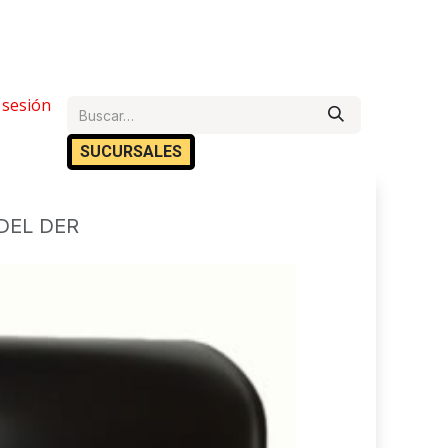
e Ayuda
r sesión
Cita
Empleos
Contáctanos
SUCURSA​​LES
DEL DER