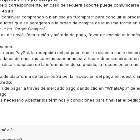
odelo correspondiente, en caso de requerir soporte puede comunicars
-4380
.
ara continuar comprando o bien clic en “Comprar” para concluir el proc
s productos que se agregaran a la orden de compra de la misma forma e
clic en "Pagar Compra".
datos de envió, facturación y método de pago, favor de completar lo má
eseada.
erceros PayPal, la recepción del pago en nuestro sistema suele demor
los datos de nuestras cuentas bancarias para hacer deposito directo e
recta recepción de la información de su pedido, la recepción en nue
 de plataforma de terceros Stripe, la recepción del pago en nuestro s
rédito.
ón de pagar a través de mercado pago dando clic en “WhatsApp” de e
ago.
 necesario Aceptar los términos y condiciones para finalizar el pedid
omóvil?
de compras?