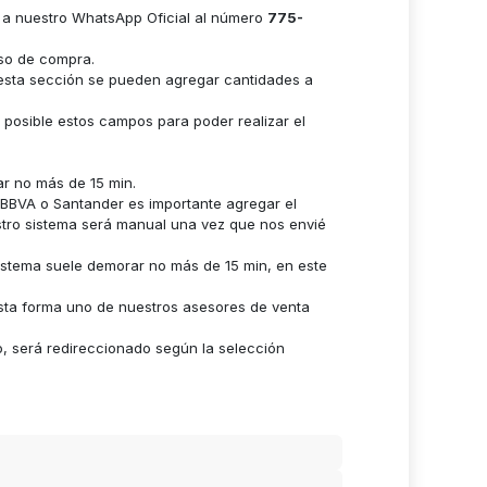
e a nuestro WhatsApp Oficial al número
775-
eso de compra.
n esta sección se pueden agregar cantidades a
s posible estos campos para poder realizar el
ar no más de 15 min.
n BBVA o Santander es importante agregar el
stro sistema será manual una vez que nos envié
istema suele demorar no más de 15 min, en este
sta forma uno de nuestros asesores de venta
o, será redireccionado según la selección