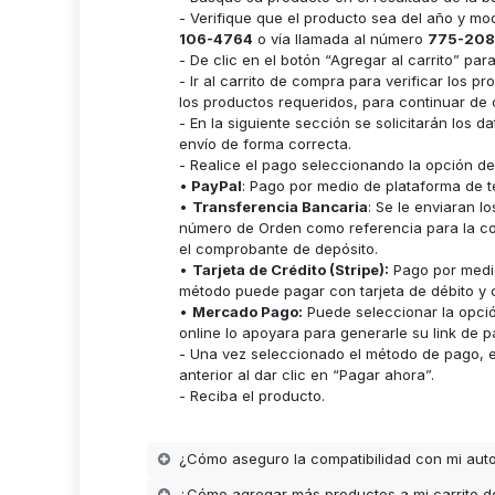
- Verifique que el producto sea del año y m
106-4764
o vía llamada al número
775-208
- De clic en el botón “Agregar al carrito” p
- Ir al carrito de compra para verificar lo
los productos requeridos, para continuar de 
- En la siguiente sección se solicitarán los 
envío de forma correcta.
- Realice el pago seleccionando la opción d
•
PayPal
: Pago por medio de plataforma de t
•
Transferencia Bancaria
: Se le enviaran 
número de Orden como referencia para la cor
el comprobante de depósito.
•
Tarjeta de Crédito (Stripe):
Pago por medio
método puede pagar con tarjeta de débito y c
•
Mercado Pago:
Puede seleccionar la opci
online lo apoyara para generarle su link de p
- Una vez seleccionado el método de pago, es
anterior al dar clic en “Pagar ahora”.
- Reciba el producto.
¿Cómo aseguro la compatibilidad con mi aut
¿Cómo agregar más productos a mi carrito 