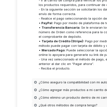
- Ir al carrito de compra para verificar lo
los productos requeridos, para continuar de 
- En la siguiente sección se solicitarán los 
envío de forma correcta.
- Realice el pago seleccionando la opción d
•
PayPal
: Pago por medio de plataforma de t
•
Transferencia Bancaria
: Se le enviaran 
número de Orden como referencia para la cor
el comprobante de depósito.
•
Tarjeta de Crédito (Stripe):
Pago por medio
método puede pagar con tarjeta de débito y c
•
Mercado Pago:
Puede seleccionar la opci
online lo apoyara para generarle su link de p
- Una vez seleccionado el método de pago, es
anterior al dar clic en “Pagar ahora”.
- Reciba el producto.
¿Cómo aseguro la compatibilidad con mi aut
¿Cómo agregar más productos a mi carrito 
¿Cómo elimino un producto dentro de mi carr
¿Qué otros métodos de compra tengo?