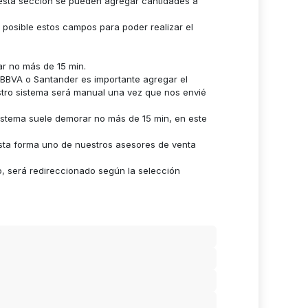
n esta sección se pueden agregar cantidades a
s posible estos campos para poder realizar el
ar no más de 15 min.
n BBVA o Santander es importante agregar el
stro sistema será manual una vez que nos envié
istema suele demorar no más de 15 min, en este
sta forma uno de nuestros asesores de venta
o, será redireccionado según la selección