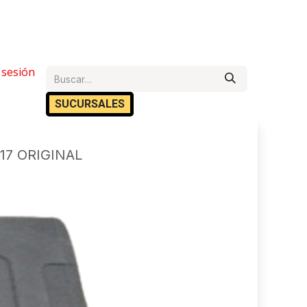
e Ayuda
r sesión
Cita
Empleos
Contáctanos
SUCURSA​​LES
17 ORIGINAL