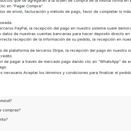
s productos que se agregaran a la orden de compra de la misma forma e
clic en "Pagar Compra".
datos de envió, facturación y método de pago, favor de completar lo má
eseada.
erceros PayPal, la recepción del pago en nuestro sistema suele demor
los datos de nuestras cuentas bancarias para hacer deposito directo e
recta recepción de la información de su pedido, la recepción en nue
 de plataforma de terceros Stripe, la recepción del pago en nuestro s
rédito.
ón de pagar a través de mercado pago dando clic en “WhatsApp” de e
ago.
 necesario Aceptar los términos y condiciones para finalizar el pedid
omóvil?
de compras?
rito?