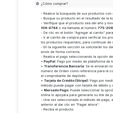
¿Cómo comprar?
- Realice la búsqueda de sus productos con 
- Busque su producto en el resultado de la bú
- Verifique que el producto sea del año y m
106-4764
o vía llamada al número
775-208
- De clic en el botón “Agregar al carrito” p
- Ir al carrito de compra para verificar lo
los productos requeridos, para continuar de 
- En la siguiente sección se solicitarán los 
envío de forma correcta.
- Realice el pago seleccionando la opción d
•
PayPal
: Pago por medio de plataforma de t
•
Transferencia Bancaria
: Se le enviaran 
número de Orden como referencia para la cor
el comprobante de depósito.
•
Tarjeta de Crédito (Stripe):
Pago por medio
método puede pagar con tarjeta de débito y c
•
Mercado Pago:
Puede seleccionar la opci
online lo apoyara para generarle su link de p
- Una vez seleccionado el método de pago, es
anterior al dar clic en “Pagar ahora”.
- Reciba el producto.