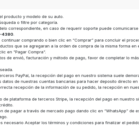
el producto y modelo de su auto.
squeda o filtre por categoría.
odelo correspondiente, en caso de requerir soporte puede comunicars
-4380
.
ara continuar comprando o bien clic en “Comprar” para concluir el proc
s productos que se agregaran a la orden de compra de la misma forma e
clic en "Pagar Compra".
datos de envió, facturación y método de pago, favor de completar lo má
eseada.
erceros PayPal, la recepción del pago en nuestro sistema suele demor
los datos de nuestras cuentas bancarias para hacer deposito directo e
recta recepción de la información de su pedido, la recepción en nue
 de plataforma de terceros Stripe, la recepción del pago en nuestro s
rédito.
ón de pagar a través de mercado pago dando clic en “WhatsApp” de e
ago.
 necesario Aceptar los términos y condiciones para finalizar el pedid