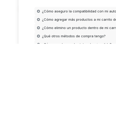
¿Cómo aseguro la compatibilidad con mi aut
¿Cómo agregar más productos a mi carrito 
Derechos de autor © Designios Universales para México S. de R.L. de C.V.
¿Cómo elimino un producto dentro de mi carr
Marcas y logotipos ilustrados en la presente pagina pertenecen a sus respectivos propiet
ilustrativo.
¿Qué otros métodos de compra tengo?
-Todos los derechos reservados.
¿Cómo puedo ver el estatus de mi pedido?
¿Cómo cancelo mi pedido?