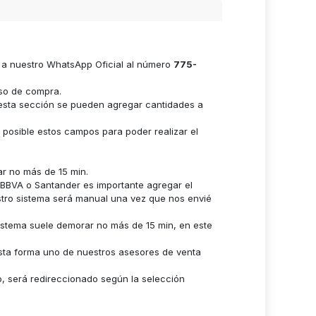
e a nuestro WhatsApp Oficial al número
775-
eso de compra.
n esta sección se pueden agregar cantidades a
s posible estos campos para poder realizar el
ar no más de 15 min.
n BBVA o Santander es importante agregar el
stro sistema será manual una vez que nos envié
istema suele demorar no más de 15 min, en este
sta forma uno de nuestros asesores de venta
o, será redireccionado según la selección