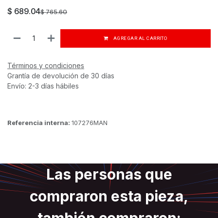
$
689.04
$
765.60
AGREGAR AL CARRITO
Términos y condiciones
Grantía de devolución de 30 días
Envío: 2-3 días hábiles
Referencia interna:
107276MAN
Las personas que
compraron esta pieza,
también compraron: