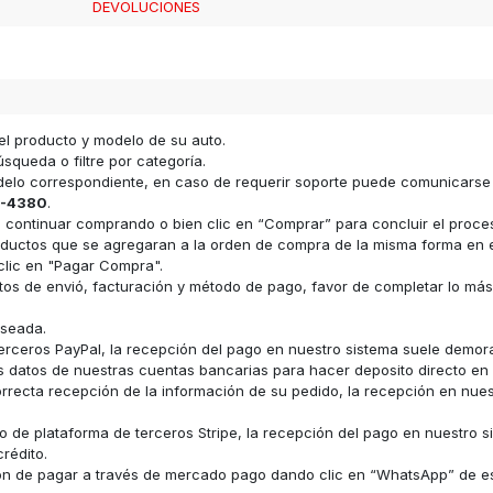
DEVOLUCIONES
el producto y modelo de su auto.
squeda o filtre por categoría.
odelo correspondiente, en caso de requerir soporte puede comunicars
-4380
.
ara continuar comprando o bien clic en “Comprar” para concluir el proc
s productos que se agregaran a la orden de compra de la misma forma e
clic en "Pagar Compra".
datos de envió, facturación y método de pago, favor de completar lo má
eseada.
erceros PayPal, la recepción del pago en nuestro sistema suele demor
los datos de nuestras cuentas bancarias para hacer deposito directo e
recta recepción de la información de su pedido, la recepción en nue
 de plataforma de terceros Stripe, la recepción del pago en nuestro s
rédito.
ón de pagar a través de mercado pago dando clic en “WhatsApp” de e