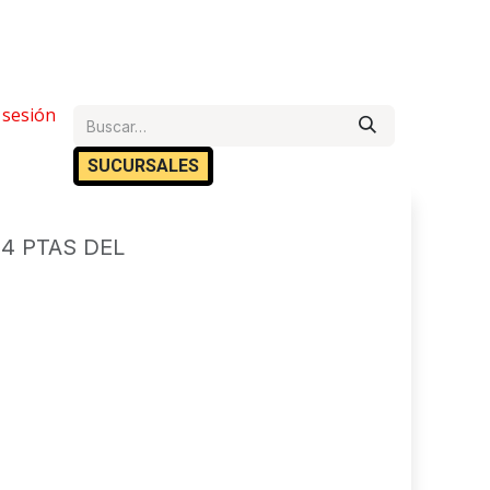
e Ayuda
r sesión
Cita
Empleos
Contáctanos
SUCURSA​​LES
 4 PTAS DEL