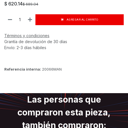
$
620.14
$
689.04
AGREGAR AL CARRITO
Términos y condiciones
Grantía de devolución de 30 días
Envío: 2-3 días hábiles
Referencia interna:
20066MAN
Las personas que
compraron esta pieza,
también compraron: