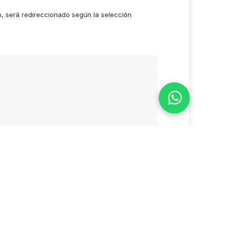
o, será redireccionado según la selección
Valoración
- El #1
Comercio electrónico de código abierto