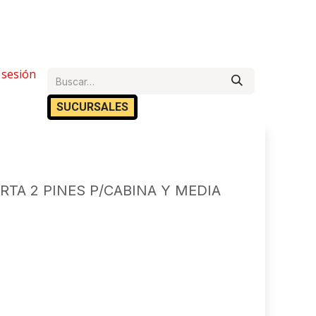
e Ayuda
r sesión
Cita
Empleos
Contáctanos
SUCURSA​​LES
RTA 2 PINES P/CABINA Y MEDIA