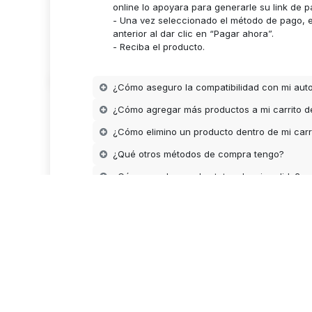
online lo apoyara para generarle su link de p
- Una vez seleccionado el método de pago, es
anterior al dar clic en “Pagar ahora”.
- Reciba el producto.
¿Cómo aseguro la compatibilidad con mi aut
¿Cómo agregar más productos a mi carrito 
Derechos de autor © Designios Universales para México S. de R.L. de C.V.
¿Cómo elimino un producto dentro de mi carr
Marcas y logotipos ilustrados en la presente pagina pertenecen a sus respectivos propiet
ilustrativo.
¿Qué otros métodos de compra tengo?
-Todos los derechos reservados.
¿Cómo puedo ver el estatus de mi pedido?
¿Cómo cancelo mi pedido?