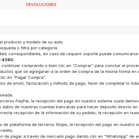
DEVOLUCIONES
el producto y modelo de su auto.
squeda o filtre por categoría.
odelo correspondiente, en caso de requerir soporte puede comunicars
-4380
.
ara continuar comprando o bien clic en “Comprar” para concluir el proc
s productos que se agregaran a la orden de compra de la misma forma e
clic en "Pagar Compra".
datos de envió, facturación y método de pago, favor de completar lo má
eseada.
erceros PayPal, la recepción del pago en nuestro sistema suele demor
los datos de nuestras cuentas bancarias para hacer deposito directo e
recta recepción de la información de su pedido, la recepción en nue
 de plataforma de terceros Stripe, la recepción del pago en nuestro s
rédito.
ón de pagar a través de mercado pago dando clic en “WhatsApp” de e