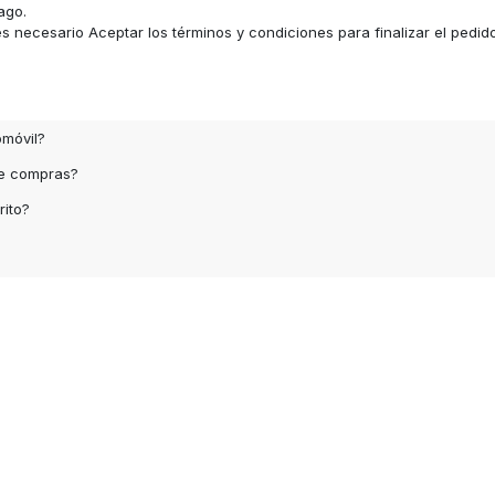
ago.
 necesario Aceptar los términos y condiciones para finalizar el pedid
omóvil?
de compras?
rito?
arios, su aparición en esta pagina es de carácter
Con la tecnología de