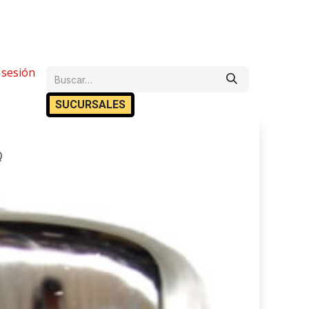
e Ayuda
r sesión
Cita
Empleos
Contáctanos
SUCURSA​​LES
Q