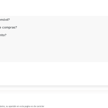
omóvil?
de compras?
rito?
arios, su aparición en esta pagina es de carácter