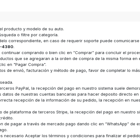
el producto y modelo de su auto.
squeda o filtre por categoría.
odelo correspondiente, en caso de requerir soporte puede comunicars
-4380
.
ara continuar comprando o bien clic en “Comprar” para concluir el proc
s productos que se agregaran a la orden de compra de la misma forma e
clic en "Pagar Compra".
datos de envió, facturación y método de pago, favor de completar lo má
eseada.
erceros PayPal, la recepción del pago en nuestro sistema suele demor
los datos de nuestras cuentas bancarias para hacer deposito directo e
recta recepción de la información de su pedido, la recepción en nue
 de plataforma de terceros Stripe, la recepción del pago en nuestro s
rédito.
ón de pagar a través de mercado pago dando clic en “WhatsApp” de e
ago.
 necesario Aceptar los términos y condiciones para finalizar el pedid