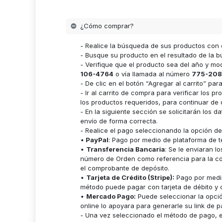
¿Cómo comprar?
- Realice la búsqueda de sus productos con 
- Busque su producto en el resultado de la bú
- Verifique que el producto sea del año y m
106-4764
o vía llamada al número
775-208
- De clic en el botón “Agregar al carrito” p
- Ir al carrito de compra para verificar lo
los productos requeridos, para continuar de 
- En la siguiente sección se solicitarán los 
envío de forma correcta.
- Realice el pago seleccionando la opción d
•
PayPal
: Pago por medio de plataforma de t
•
Transferencia Bancaria
: Se le enviaran 
número de Orden como referencia para la cor
el comprobante de depósito.
•
Tarjeta de Crédito (Stripe):
Pago por medio
método puede pagar con tarjeta de débito y c
•
Mercado Pago:
Puede seleccionar la opci
online lo apoyara para generarle su link de p
- Una vez seleccionado el método de pago, es