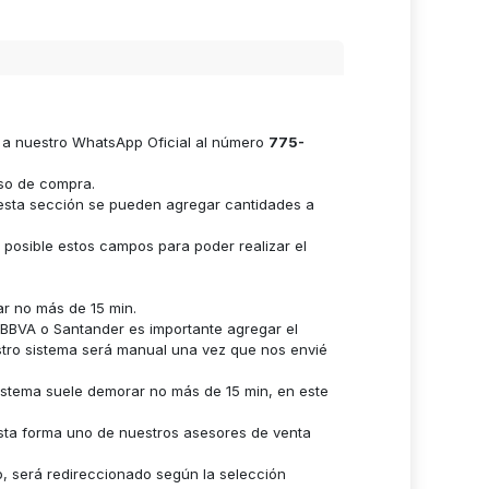
e a nuestro WhatsApp Oficial al número
775-
eso de compra.
n esta sección se pueden agregar cantidades a
s posible estos campos para poder realizar el
ar no más de 15 min.
n BBVA o Santander es importante agregar el
stro sistema será manual una vez que nos envié
istema suele demorar no más de 15 min, en este
sta forma uno de nuestros asesores de venta
o, será redireccionado según la selección