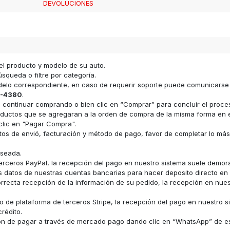
DEVOLUCIONES
el producto y modelo de su auto.
squeda o filtre por categoría.
odelo correspondiente, en caso de requerir soporte puede comunicars
-4380
.
ara continuar comprando o bien clic en “Comprar” para concluir el proc
s productos que se agregaran a la orden de compra de la misma forma e
clic en "Pagar Compra".
datos de envió, facturación y método de pago, favor de completar lo má
eseada.
erceros PayPal, la recepción del pago en nuestro sistema suele demor
los datos de nuestras cuentas bancarias para hacer deposito directo e
recta recepción de la información de su pedido, la recepción en nue
 de plataforma de terceros Stripe, la recepción del pago en nuestro s
rédito.
ón de pagar a través de mercado pago dando clic en “WhatsApp” de e