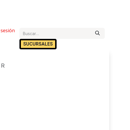
e Ayuda
r sesión
Cita
Empleos
Contáctanos
SUCURSA​​LES
*R